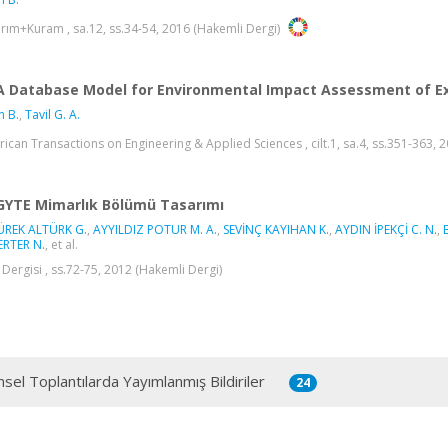
rım+Kuram , sa.12, ss.34-54, 2016 (Hakemli Dergi)
A Database Model for Environmental Impact Assessment of Ex
n B.
,
Tavil G. A.
ican Transactions on Engineering & Applied Sciences , cilt.1, sa.4, ss.351-363, 
GYTE Mimarlık Bölümü Tasarımı
ÜREK ALTÜRK G.
,
AYYILDIZ POTUR M. A.
,
SEVİNÇ KAYIHAN K.
,
AYDIN İPEKÇİ C. N.
,
ERTER N.
, et al.
 Dergisi , ss.72-75, 2012 (Hakemli Dergi)
msel Toplantılarda Yayımlanmış Bildiriler
24