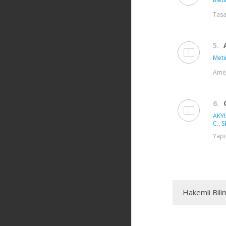
Tasa
5.
Meti
Amer
6.
AKY
C.
,
S
Yapı
Hakemli Bili