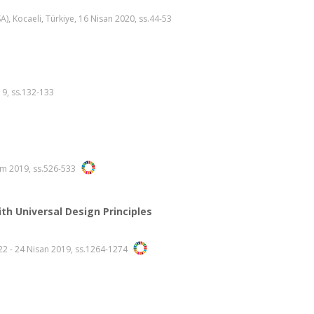
), Kocaeli, Türkiye, 16 Nisan 2020, ss.44-53
19, ss.132-133
kim 2019, ss.526-533
h Universal Design Principles
 22 - 24 Nisan 2019, ss.1264-1274