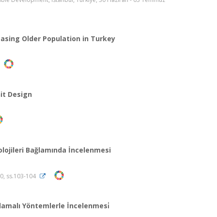
easing Older Population in Turkey
nit Design
ojileri Bağlamında İncelenmesi
20, ss.103-104
plamalı Yöntemlerle İncelenmesi̇