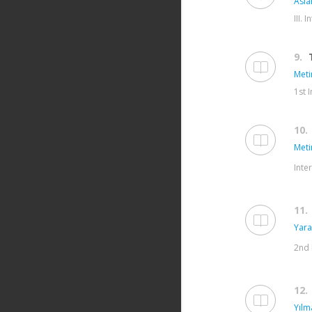
Asla
III.
9.
Meti
1st 
10.
Meti
Inte
11.
Yara
2nd 
12.
Yılma