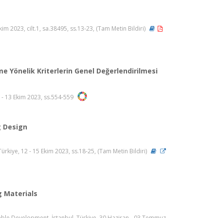
im 2023, cilt.1, sa.38495, ss.13-23, (Tam Metin Bildiri)
e Yönelik Kriterlerin Genel Değerlendirilmesi
11 - 13 Ekim 2023, ss.554-559
g Design
ürkiye, 12 - 15 Ekim 2023, ss.18-25, (Tam Metin Bildiri)
g Materials
nable Development, İstanbul, Türkiye, 30 Haziran - 03 Temmuz