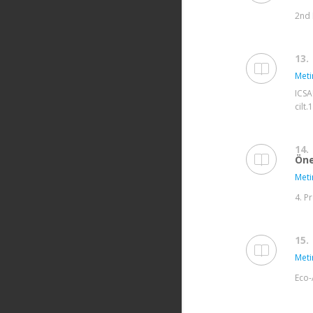
2nd 
13.
Meti
ICSA
cilt
14.
Öne
Meti
4. P
15.
Meti
Eco-