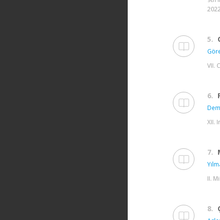
2022
5.
Göre
VII.
6.
Demi
XII.
7.
Yılma
II. 
8.