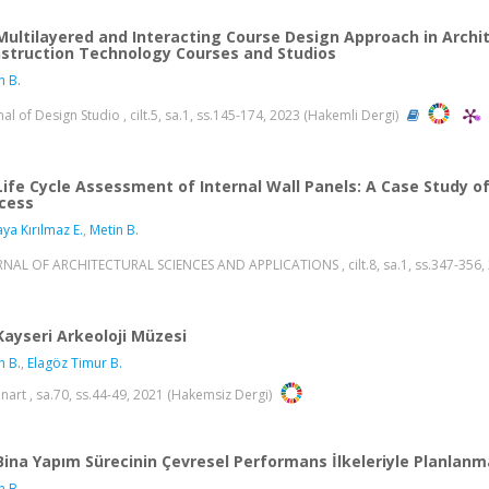
Multilayered and Interacting Course Design Approach in Archit
struction Technology Courses and Studios
n B.
nal of Design Studio , cilt.5, sa.1, ss.145-174, 2023 (Hakemli Dergi)
Life Cycle Assessment of Internal Wall Panels: A Case Study o
cess
ya Kırılmaz E.
,
Metin B.
NAL OF ARCHITECTURAL SCIENCES AND APPLICATIONS , cilt.8, sa.1, ss.347-356, 
Kayseri Arkeoloji Müzesi
n B.
,
Elagöz Timur B.
nart , sa.70, ss.44-49, 2021 (Hakemsiz Dergi)
Bina Yapım Sürecinin Çevresel Performans İlkeleriyle Planlanm
n B.