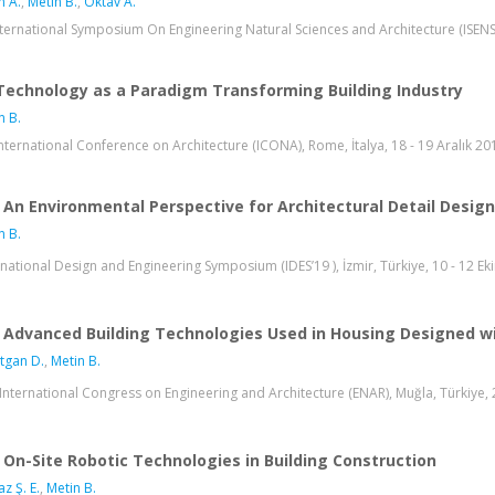
n A.
,
Metin B.
,
Oktav A.
 International Symposium On Engineering Natural Sciences and Architecture (ISENSA
Technology as a Paradigm Transforming Building Industry
n B.
International Conference on Architecture (ICONA), Rome, İtalya, 18 - 19 Aralık 20
An Environmental Perspective for Architectural Detail Design
n B.
rnational Design and Engineering Symposium (IDES’19 ), İzmir, Türkiye, 10 - 12 E
Advanced Building Technologies Used in Housing Designed wit
tgan D.
,
Metin B.
International Congress on Engineering and Architecture (ENAR), Muğla, Türkiye,
On-Site Robotic Technologies in Building Construction
z Ş. E.
,
Metin B.