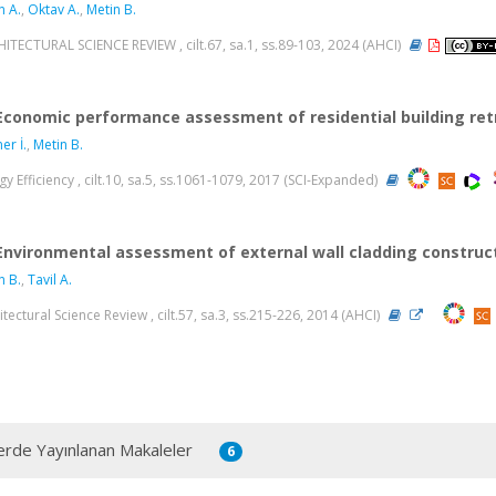
n A.
,
Oktav A.
,
Metin B.
ITECTURAL SCIENCE REVIEW , cilt.67, sa.1, ss.89-103, 2024 (AHCI)
Economic performance assessment of residential building retro
er İ.
,
Metin B.
gy Efficiency , cilt.10, sa.5, ss.1061-1079, 2017 (SCI-Expanded)
Environmental assessment of external wall cladding construc
n B.
,
Tavil A.
itectural Science Review , cilt.57, sa.3, ss.215-226, 2014 (AHCI)
erde Yayınlanan Makaleler
6