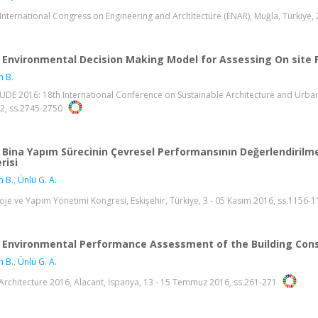
International Congress on Engineering and Architecture (ENAR), Muğla, Türkiye,
Environmental Decision Making Model for Assessing On site 
n B.
UDE 2016: 18th International Conference on Sustainable Architecture and Urban D
.12, ss.2745-2750
Bina Yapım Sürecinin Çevresel Performansının Değerlendirilmes
risi
n B.
,
Ünlü G. A.
roje ve Yapım Yönetimi Kongresi, Eskişehir, Türkiye, 3 - 05 Kasım 2016, ss.1156-
Environmental Performance Assessment of the Building Const
n B.
,
Ünlü G. A.
Architecture 2016, Alacant, İspanya, 13 - 15 Temmuz 2016, ss.261-271