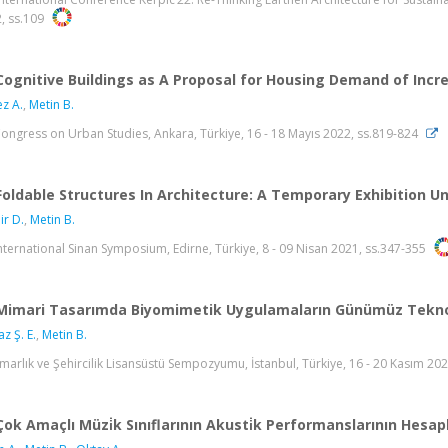
, ss.109
Cognitive Buildings as A Proposal for Housing Demand of Incr
z A.
,
Metin B.
 Congress on Urban Studies, Ankara, Türkiye, 16 - 18 Mayıs 2022, ss.819-824
Foldable Structures In Architecture: A Temporary Exhibition U
r D.
,
Metin B.
 International Sinan Symposium, Edirne, Türkiye, 8 - 09 Nisan 2021, ss.347-355
Mimari Tasarımda Biyomimetik Uygulamaların Günümüz Teknol
z Ş. E.
,
Metin B.
Mimarlık ve Şehircilik Lisansüstü Sempozyumu, İstanbul, Türkiye, 16 - 20 Kasım 20
Çok Amaçlı Müzi̇k Sınıflarının Akusti̇k Performanslarının Hesa