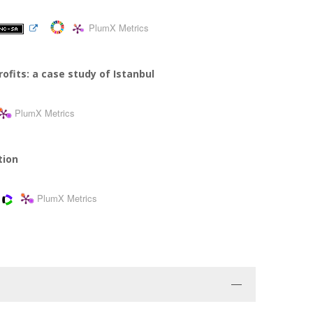
PlumX Metrics
fits: a case study of Istanbul
PlumX Metrics
tion
PlumX Metrics