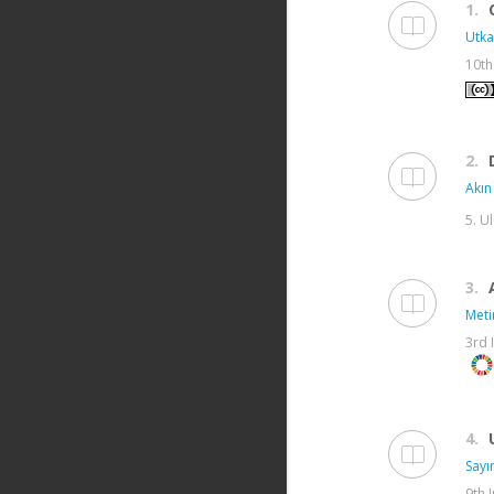
1.
Utka
10th
2.
Akın
5. U
3.
Meti
3rd 
4.
Sayın
9th 