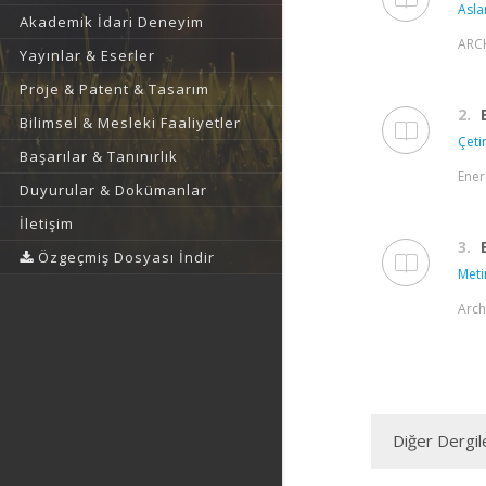
Asla
Akademik İdari Deneyim
ARCH
Yayınlar & Eserler
Proje & Patent & Tasarım
2.
Bilimsel & Mesleki Faaliyetler
Çetin
Başarılar & Tanınırlık
Ener
Duyurular & Dokümanlar
İletişim
3.
Özgeçmiş Dosyası İndir
Meti
Arch
Diğer Dergil