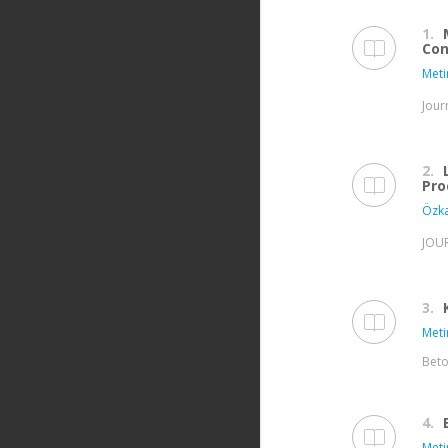
1.
Con
Meti
Jour
2.
Pro
Özka
JOUR
3.
Meti
Beto
4.
Meti