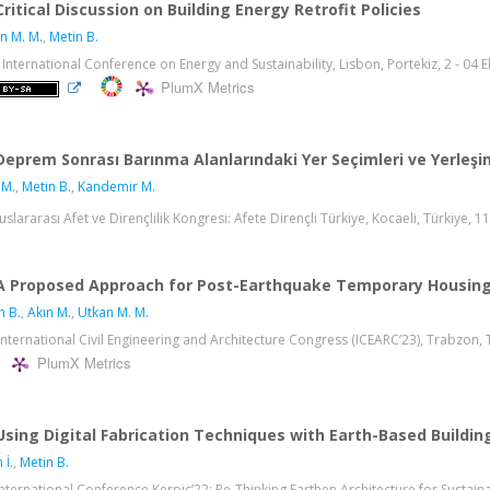
Critical Discussion on Building Energy Retrofit Policies
n M. M.
,
Metin B.
 International Conference on Energy and Sustainability, Lisbon, Portekiz, 2 - 04 Ek
PlumX Metrics
Deprem Sonrası Barınma Alanlarındaki Yer Seçimleri ve Yerleşim
 M.
,
Metin B.
,
Kandemir M.
luslararası Afet ve Dirençlilik Kongresi: Afete Dirençli Türkiye, Kocaeli, Türkiye, 
A Proposed Approach for Post-Earthquake Temporary Housin
n B.
,
Akın M.
,
Utkan M. M.
International Civil Engineering and Architecture Congress (ICEARC’23), Trabzon, T
PlumX Metrics
Using Digital Fabrication Techniques with Earth-Based Buildin
 İ.
,
Metin B.
International Conference Kerpic’22: Re-Thinking Earthen Architecture for Sustai