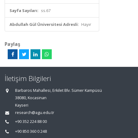
Sayfa Sayıları:
ss.67
Abdullah Gül Üniversitesi Adresli:
Hayır
Paylaş
İletişim Bilgileri
Barbaros Mahallesi, Erkilet Blv. Sümer Kampüsü
38080, Kocasinan
Kayseri
research@agu.edu.tr
+90 352 224 88 00
+90 850 360 0 248