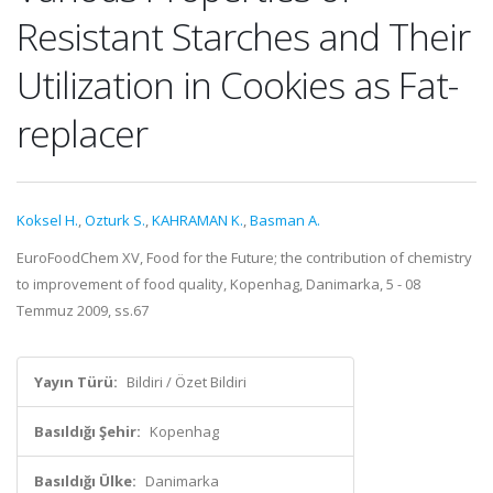
Resistant Starches and Their
Utilization in Cookies as Fat-
replacer
Koksel H.
,
Ozturk S.
,
KAHRAMAN K.
,
Basman A.
EuroFoodChem XV, Food for the Future; the contribution of chemistry
to improvement of food quality, Kopenhag, Danimarka, 5 - 08
Temmuz 2009, ss.67
Yayın Türü:
Bildiri / Özet Bildiri
Basıldığı Şehir:
Kopenhag
Basıldığı Ülke:
Danimarka