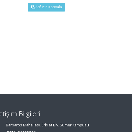
Atıf İçin Kopyala
letişim Bilgileri
Barbaros Mahallesi, Erkilet Blv. Sümer Kampüsü