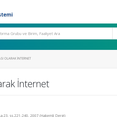
stemi
ASI OLARAK İNTERNET
rak İnternet
 sa.23, ss.221-240, 2007 (Hakemli Dergi)