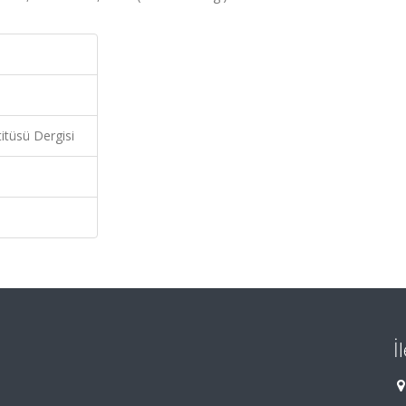
titüsü Dergisi
İ