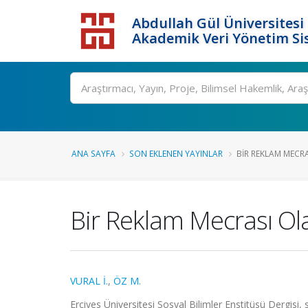
Abdullah Gül Üniversitesi
Akademik Veri Yönetim Si
ANA SAYFA
SON EKLENEN YAYINLAR
BIR REKLAM MECR
Bir Reklam Mecrası Ola
VURAL İ.
,
ÖZ M.
Erciyes Üniversitesi Sosyal Bilimler Enstitüsü Dergisi,