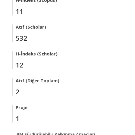
H-İndeks (Scopus)
11
Atıf (Scholar)
532
H-İndeks (Scholar)
12
Atıf (Diğer Toplam)
2
Proje
1
BM Sürdürülebilir Kalkınma Amaçları