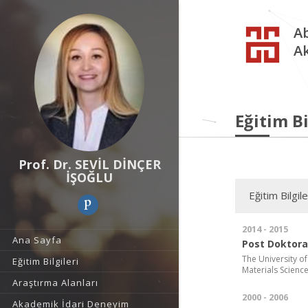
Ab
A
Eğitim Bi
Prof. Dr. SEVİL DİNÇER
İŞOĞLU
Eğitim Bilgile
2014 - 2015
Ana Sayfa
Post Doktora
The University of
Eğitim Bilgileri
Materials Science
Araştırma Alanları
2000 - 2006
Akademik İdari Deneyim