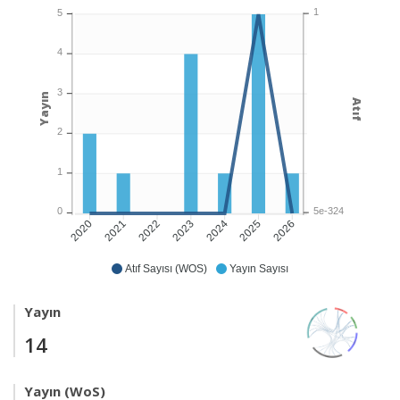
1
5
4
3
Yayın
Atıf
2
1
5e-324
0
2021
2022
2023
2024
2025
2026
2020
Atıf Sayısı (WOS)
Yayın Sayısı
Yayın
14
Yayın (WoS)