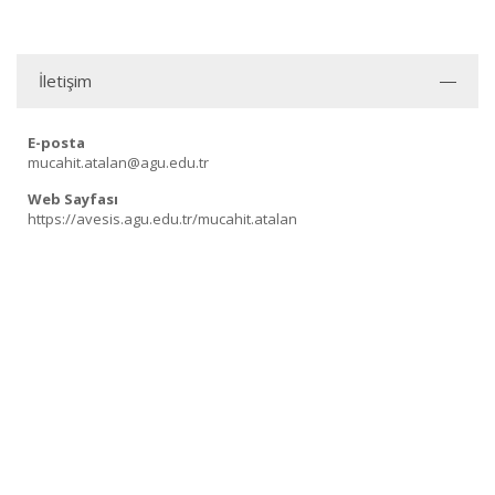
İletişim
E-posta
mucahit.atalan@agu.edu.tr
Web Sayfası
https://avesis.agu.edu.tr/mucahit.atalan