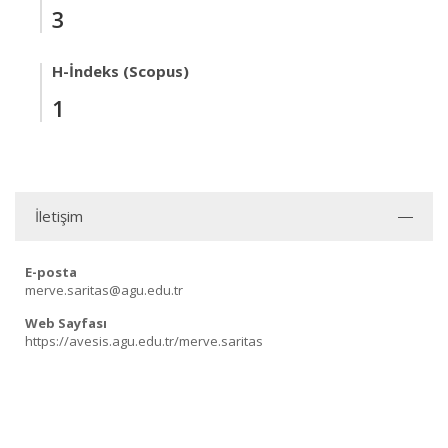
3
H-İndeks (Scopus)
1
İletişim
E-posta
merve.saritas@agu.edu.tr
Web Sayfası
https://avesis.agu.edu.tr/merve.saritas