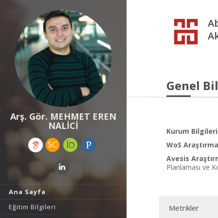
Ab
A
Genel Bil
Arş. Gör. MEHMET EREN
NALİCİ
Kurum Bilgileri
WoS Araştırma 
Avesis Araştır
Planlaması ve K
Ana Sayfa
Eğitim Bilgileri
Metrikler