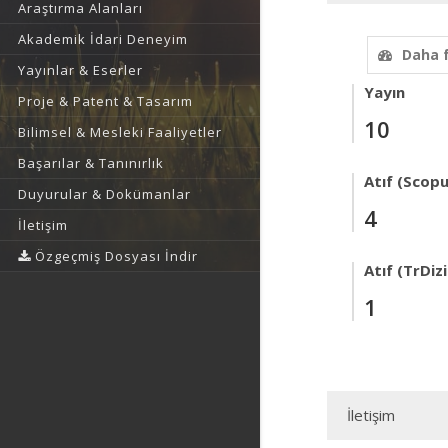
Araştırma Alanları
Akademik İdari Deneyim
Daha 
Yayınlar & Eserler
Yayın
Proje & Patent & Tasarım
10
Bilimsel & Mesleki Faaliyetler
Başarılar & Tanınırlık
Atıf (Scopu
Duyurular & Dokümanlar
4
İletişim
Özgeçmiş Dosyası İndir
Atıf (TrDizi
1
İletişim