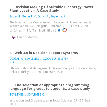
3.
Decision Making Of Suitable Bioenergy Power
Plant Location: A Case Study
Sutcu M.
,
Güner F. Y.
,
Duran R.
,
Söylemez İ.
The International Conference on Research in Management &
Technovation 2020, Nagpur, Hindistan, 22 - 23 Aralık 2020,
cilt.24, ss.11-14, (Tam Metin Bildiri)
PlumX Metrics
4.
Web 3.0 in Decision Support Systems
DOĞAN A.
,
SÖYLEMEZ İ.
,
ÖZCAN U.
,
İŞLEYEN
S. K.
5th International Management Information Systems Conference,
Ankara, Türkiye, 24 - 26 Ekim 2018, ss.34
5.
The selection of appropriate programming
language for graduate students: a case study
SÖYLEMEZ İ.
,
SÖYLEMEZ C.
Innovation and Global Issues in Social Sciences, 27 - 29 Nisan
2017