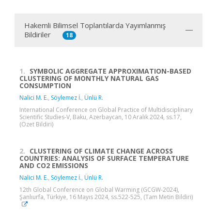
Hakemli Bilimsel Toplantılarda Yayımlanmış
Bildiriler
18
1.
SYMBOLIC AGGREGATE APPROXIMATION-BASED
CLUSTERING OF MONTHLY NATURAL GAS
CONSUMPTION
Nalici M. E.
,
Söylemez İ.
,
Ünlü R.
International Conference on Global Practice of Multidisciplinary
Scientific Studies-V, Baku, Azerbaycan, 10 Aralık 2024, ss.17,
(Özet Bildiri)
2.
CLUSTERING OF CLIMATE CHANGE ACROSS
COUNTRIES: ANALYSIS OF SURFACE TEMPERATURE
AND CO2 EMISSIONS
Nalici M. E.
,
Söylemez İ.
,
Ünlü R.
12th Global Conference on Global Warming (GCGW-2024),
Şanlıurfa, Türkiye, 16 Mayıs 2024, ss.522-525, (Tam Metin Bildiri)