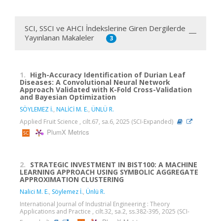
SCI, SSCI ve AHCI İndekslerine Giren Dergilerde
Yayınlanan Makaleler
3
1.
High-Accuracy Identification of Durian Leaf
Diseases: A Convolutional Neural Network
Approach Validated with K-Fold Cross-Validation
and Bayesian Optimization
SÖYLEMEZ İ.
,
NALİCİ M. E.
,
ÜNLÜ R.
Applied Fruit Science , cilt.67, sa.6, 2025 (SCI-Expanded)
PlumX Metrics
2.
STRATEGIC INVESTMENT IN BIST100: A MACHINE
LEARNING APPROACH USING SYMBOLIC AGGREGATE
APPROXIMATION CLUSTERING
Nalici M. E.
,
Söylemez İ.
,
Ünlü R.
International Journal of Industrial Engineering : Theory
Applications and Practice , cilt.32, sa.2, ss.382-395, 2025 (SCI-