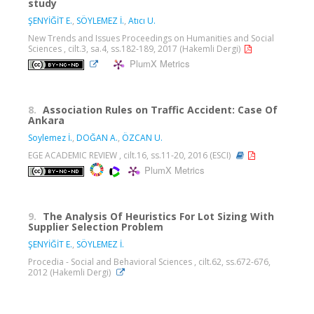
study
ŞENYİĞİT E.
,
SÖYLEMEZ İ.
,
Atıcı U.
New Trends and Issues Proceedings on Humanities and Social
Sciences , cilt.3, sa.4, ss.182-189, 2017 (Hakemli Dergi)
PlumX Metrics
8.
Association Rules on Traffic Accident: Case Of
Ankara
Soylemez İ.
,
DOĞAN A.
,
ÖZCAN U.
EGE ACADEMIC REVIEW , cilt.16, ss.11-20, 2016 (ESCI)
PlumX Metrics
9.
The Analysis Of Heuristics For Lot Sizing With
Supplier Selection Problem
ŞENYİĞİT E.
,
SÖYLEMEZ İ.
Procedia - Social and Behavioral Sciences , cilt.62, ss.672-676,
2012 (Hakemli Dergi)