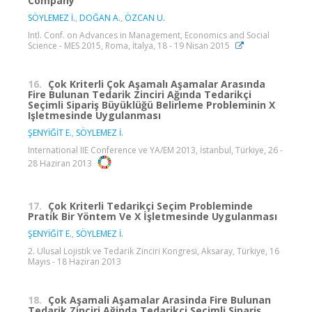
Company
SÖYLEMEZ İ.
,
DOĞAN A.
,
ÖZCAN U.
Intl. Conf. on Advances in Management, Economics and Social
Science - MES 2015, Roma, İtalya, 18 - 19 Nisan 2015
16.
Çok Kriterli Çok Aşamalı Aşamalar Arasında
Fire Bulunan Tedarik Zinciri Ağında Tedarikçi
Seçimli Sipariş Büyüklüğü Belirleme Probleminin X
Işletmesinde Uygulanması
ŞENYİĞİT E.
,
SÖYLEMEZ İ.
International IIE Conference ve YA/EM 2013, İstanbul, Türkiye, 26 -
28 Haziran 2013
17.
Çok Kriterli Tedarikçi Seçim Probleminde
Pratik Bir Yöntem Ve X İşletmesinde Uygulanması
ŞENYİĞİT E.
,
SÖYLEMEZ İ.
2. Ulusal Lojistik ve Tedarik Zinciri Kongresi, Aksaray, Türkiye, 16
Mayıs - 18 Haziran 2013
18.
Çok Aşamali Aşamalar Arasinda Fire Bulunan
Tedarik Zinciri Ağinda Tedarikçi Seçimli Sipariş