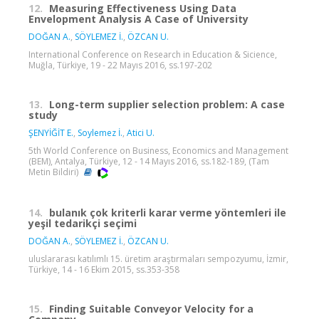
12.
Measuring Effectiveness Using Data
Envelopment Analysis A Case of University
DOĞAN A.
,
SÖYLEMEZ İ.
,
ÖZCAN U.
International Conference on Research in Education & Sicience,
Muğla, Türkiye, 19 - 22 Mayıs 2016, ss.197-202
13.
Long-term supplier selection problem: A case
study
ŞENYİĞİT E.
,
Soylemez İ.
,
Atici U.
5th World Conference on Business, Economics and Management
(BEM), Antalya, Türkiye, 12 - 14 Mayıs 2016, ss.182-189, (Tam
Metin Bildiri)
14.
bulanık çok kriterli karar verme yöntemleri ile
yeşil tedarikçi seçimi
DOĞAN A.
,
SÖYLEMEZ İ.
,
ÖZCAN U.
uluslararası katılımlı 15. üretim araştırmaları sempozyumu, İzmir,
Türkiye, 14 - 16 Ekim 2015, ss.353-358
15.
Finding Suitable Conveyor Velocity for a