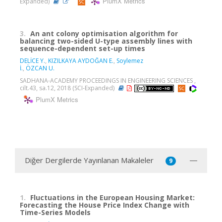
PlumX Metrics
Expanded)
3.
An ant colony optimisation algorithm for
balancing two-sided U-type assembly lines with
sequence-dependent set-up times
DELİCE Y.
,
KIZILKAYA AYDOĞAN E.
,
Soylemez
İ.
,
ÖZCAN U.
SADHANA-ACADEMY PROCEEDINGS IN ENGINEERING SCIENCES ,
cilt.43, sa.12, 2018 (SCI-Expanded)
PlumX Metrics
Diğer Dergilerde Yayınlanan Makaleler
9
1.
Fluctuations in the European Housing Market:
Forecasting the House Price Index Change with
Time-Series Models