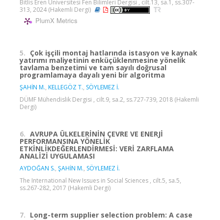
Bitlis Eren Üniversitesi Fen Bilimleri Dergisi , cilt.13, sa.1, ss.307-
313, 2024 (Hakemli Dergi)
PlumX Metrics
5.
Çok işçili montaj hatlarında istasyon ve kaynak
yatırımı maliyetinin enküçüklenmesine yönelik
tavlama benzetimi ve tam sayılı doğrusal
programlamaya dayalı yeni bir algoritma
ŞAHİN M.
,
KELLEGÖZ T.
,
SÖYLEMEZ İ.
DÜMF Mühendislik Dergisi , cilt.9, sa.2, ss.727-739, 2018 (Hakemli
Dergi)
6.
AVRUPA ÜLKELERİNİN ÇEVRE VE ENERJİ
PERFORMANSINA YÖNELİK
ETKİNLİKDEĞERLENDİRMESİ: VERİ ZARFLAMA
ANALİZİ UYGULAMASI
AYDOĞAN S.
,
ŞAHİN M.
,
SÖYLEMEZ İ.
The International New Issues in Social Sciences , cilt.5, sa.5,
ss.267-282, 2017 (Hakemli Dergi)
7.
Long-term supplier selection problem: A case