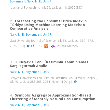
Soylemez İ.
,
Nalici M. E.
,
Unlu R.
Journal of Polytechnic , cilt.29, sa.2, ss.1-8, 2026 (ESCI)
2.
Forecasting the Consumer Price Index in
Türkiye Using Machine Learning Models: A
Comparative Analysis
Nalici M. E.
,
Soylemez İ.
,
Ünlü R.
Gazi University Journal of Science , cilt.38, sa.3, ss.1359-1372,
PlumX Metrics
2025 (ESCI)
3.
Türkiye’de Tahıl Üretiminin Tahminlemesi:
Karşılaştırmalı Analiz
Nalici M. E.
,
Soylemez İ.
,
Ünlü R.
Erciyes Üniversitesi Fen Bilimleri Enstitüsü Fen Bilimleri Dergisi ,
cilt.40, sa.2, ss.288-303, 2024 (Hakemli Dergi)
4.
Symbolic Aggregate Approximation-Based
Clustering of Monthly Natural Gas Consumption
Nalici M. E.
,
Söylemez I.
,
Ünlü R.