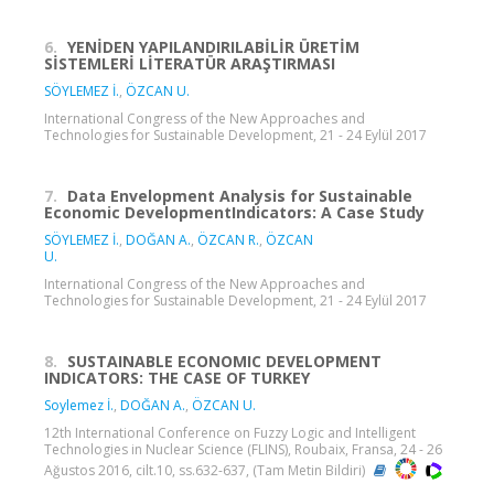
6.
YENİDEN YAPILANDIRILABİLİR ÜRETİM
SİSTEMLERİ LİTERATÜR ARAŞTIRMASI
SÖYLEMEZ İ.
,
ÖZCAN U.
International Congress of the New Approaches and
Technologies for Sustainable Development, 21 - 24 Eylül 2017
7.
Data Envelopment Analysis for Sustainable
Economic DevelopmentIndicators: A Case Study
SÖYLEMEZ İ.
,
DOĞAN A.
,
ÖZCAN R.
,
ÖZCAN
U.
International Congress of the New Approaches and
Technologies for Sustainable Development, 21 - 24 Eylül 2017
8.
SUSTAINABLE ECONOMIC DEVELOPMENT
INDICATORS: THE CASE OF TURKEY
Soylemez İ.
,
DOĞAN A.
,
ÖZCAN U.
12th International Conference on Fuzzy Logic and Intelligent
Technologies in Nuclear Science (FLINS), Roubaix, Fransa, 24 - 26
Ağustos 2016, cilt.10, ss.632-637, (Tam Metin Bildiri)