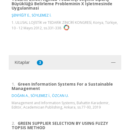
Büyüklüğü Belirleme Probleminin X İşletmesinde
Uygulanmasi
ŞENYİĞİT E.
,
SÖYLEMEZ İ.
1. ULUSAL LOJİSTİK ve TEDARİK ZİNCİRİ KONGRESİ, Konya, Türkiye,
10 - 12 Mayıs 2012, ss.331-338
Kitaplar
3
1.
Green Information Systems For a Sustainable
Management
DOĞAN A.
,
SÖYLEMEZ İ.
,
ÖZCAN U.
Management and Information Systems, Bahattin Karademir,
Editör, Academician Publishing, Ankara, ss.77-93, 2019
2.
GREEN SUPPLIER SELECTION BY USING FUZZY
TOPSIS METHOD