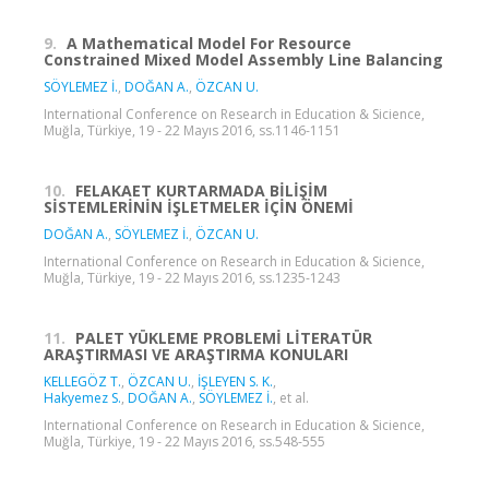
9.
A Mathematical Model For Resource
Constrained Mixed Model Assembly Line Balancing
SÖYLEMEZ İ.
,
DOĞAN A.
,
ÖZCAN U.
International Conference on Research in Education & Sicience,
Muğla, Türkiye, 19 - 22 Mayıs 2016, ss.1146-1151
10.
FELAKAET KURTARMADA BİLİŞİM
SİSTEMLERİNİN İŞLETMELER İÇİN ÖNEMİ
DOĞAN A.
,
SÖYLEMEZ İ.
,
ÖZCAN U.
International Conference on Research in Education & Sicience,
Muğla, Türkiye, 19 - 22 Mayıs 2016, ss.1235-1243
11.
PALET YÜKLEME PROBLEMİ LİTERATÜR
ARAŞTIRMASI VE ARAŞTIRMA KONULARI
KELLEGÖZ T.
,
ÖZCAN U.
,
İŞLEYEN S. K.
,
Hakyemez S.
,
DOĞAN A.
,
SÖYLEMEZ İ.
, et al.
International Conference on Research in Education & Sicience,
Muğla, Türkiye, 19 - 22 Mayıs 2016, ss.548-555