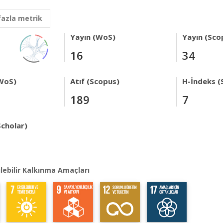
fazla metrik
Yayın (WoS)
Yayın (Sco
16
34
WoS)
Atıf (Scopus)
H-İndeks (
189
7
Scholar)
lebilir Kalkınma Amaçları