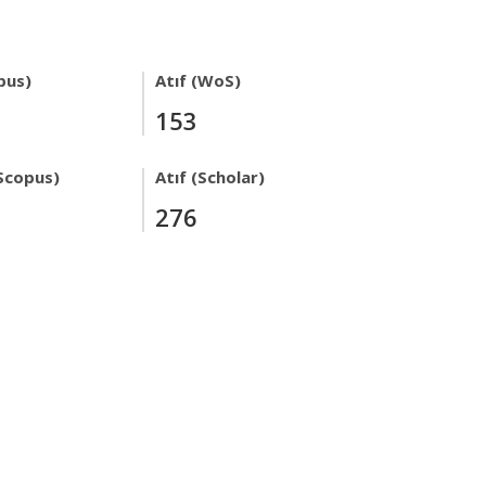
pus)
Atıf (WoS)
153
Scopus)
Atıf (Scholar)
276