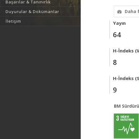
Başarılar & Tanınırlık
Daha 
Duyurular & Dokümanlar
İletişim
Yayın
64
H-İndeks (
8
H-İndeks (
9
BM Sürdürü