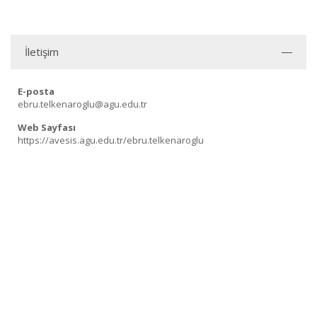
İletişim
E-posta
ebru.telkenaroglu@agu.edu.tr
Web Sayfası
https://avesis.agu.edu.tr/ebru.telkenaroglu