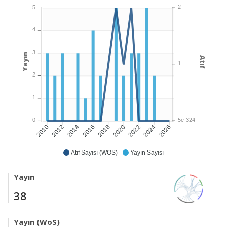
2
5
4
3
Yayın
Atıf
1
2
1
5e-324
0
2012
2014
2018
2020
2024
2026
2010
2016
2022
Atıf Sayısı (WOS)
Yayın Sayısı
Yayın
38
Yayın (WoS)