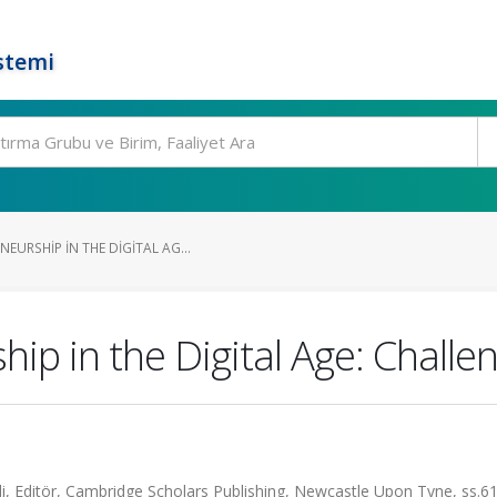
stemi
URSHIP IN THE DIGITAL AG...
p in the Digital Age: Challe
i, Editör, Cambridge Scholars Publishing, Newcastle Upon Tyne, ss.61