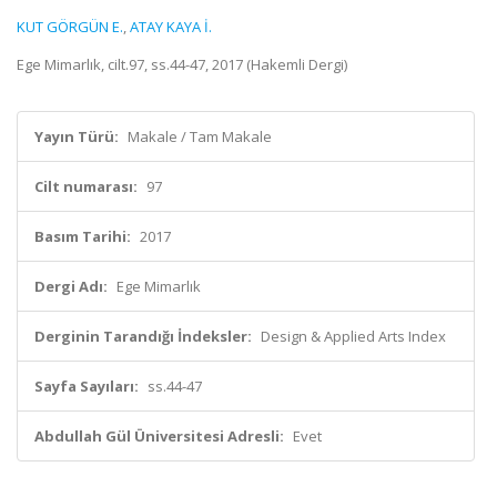
KUT GÖRGÜN E.
,
ATAY KAYA İ.
Ege Mimarlık, cilt.97, ss.44-47, 2017 (Hakemli Dergi)
Yayın Türü:
Makale / Tam Makale
Cilt numarası:
97
Basım Tarihi:
2017
Dergi Adı:
Ege Mimarlık
Derginin Tarandığı İndeksler:
Design & Applied Arts Index
Sayfa Sayıları:
ss.44-47
Abdullah Gül Üniversitesi Adresli:
Evet