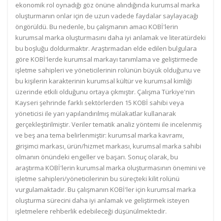
ekonomik rol oynadığı göz önüne alındığında kurumsal marka
oluşturmanın onlar için de uzun vadede faydalar saylayacağı
öngörüldü. Bu nedenle, bu çalışmanın amacı KOBİ'lerin
kurumsal marka oluşturmasını daha iyi anlamak ve literatürdeki
bu boşluğu doldurmaktır. Araştırmadan elde edilen bulgulara
göre KOBİ'lerde kurumsal markayı tanımlama ve geliştirmede
işletme sahipleri ve yöneticilerinin rolünün büyük olduğunu ve
bu kişilerin karakterinin kurumsal kültür ve kurumsal kimliği
üzerinde etkili olduğunu ortaya çıkmıştır. Çalışma Türkiye'nin
Kayseri şehrinde farklı sektörlerden 15 KOBİ sahibi veya
yöneticisi ile yarı yapılandırılmış mülakatlar kullanarak
gerçekleştirilmiştir. Veriler tematik analiz yöntemi ile incelenmiş
ve beş ana tema belirlenmiştir: kurumsal marka kavramı,
girişimci markası, ürün/hizmet markası, kurumsal marka sahibi
olmanın önündeki engeller ve başarı. Sonuç olarak, bu
araştırma KOBİ'lerin kurumsal marka oluşturmasının önemini ve
işletme sahipleri/yöneticilerinin bu süreçteki kilit rolünü
vurgulamaktadır. Bu çalışmanın KOBİ'ler için kurumsal marka
oluşturma sürecini daha iyi anlamak ve geliştirmek isteyen
işletmelere rehberlik edebileceği düşünülmektedir.