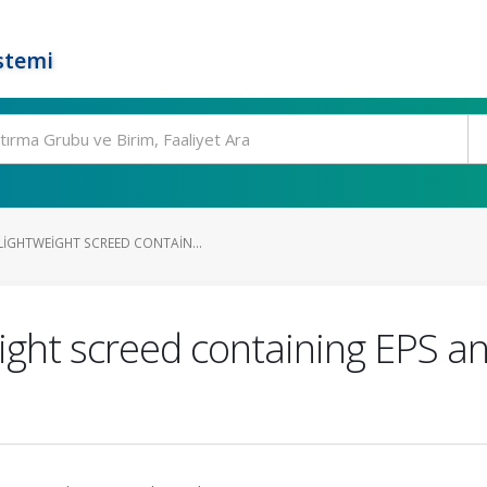
stemi
IGHTWEIGHT SCREED CONTAIN...
ight screed containing EPS a