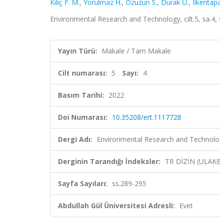
Kılıç F. M.
,
Yorulmaz H.
,
Özuzun S.
,
Durak U.
,
İlkentapa
Environmental Research and Technology, cilt.5, sa.4,
Yayın Türü:
Makale / Tam Makale
Cilt numarası:
5
Sayı:
4
Basım Tarihi:
2022
Doi Numarası:
10.35208/ert.1117728
Dergi Adı:
Environmental Research and Technolo
Derginin Tarandığı İndeksler:
TR DİZİN (ULAK
Sayfa Sayıları:
ss.289-295
Abdullah Gül Üniversitesi Adresli:
Evet