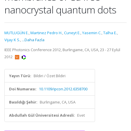
nanocrystal quantum dots
MUTLUGÜN E.
,
Martinez Pedro H.
,
Cuneyt E.
,
Yasemin C.
,
Talha E.
,
Vijay K S.
,
...Daha Fazla
IEEE Photonics Conference 2012, Burlingame, CA, USA, 23 - 27 Eylül
2012
Yayın Türü:
Bildiri / Özet Bildiri
Doi Numarası:
10.1109/ipcon.2012.6358700
Basıldığı Şehir:
Burlingame, CA, USA
Abdullah Gül Üniversitesi Adresli:
Evet