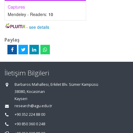
Captures
Mendeley - Readers:
10
-
see details
Paylaş
İletişim Bilgileri
Barbaros Mahallesi, Erkilet Blv. Sümer Kampüsü
38080, Kocasinan
Kayseri
research@agu.edu.tr
+90 352 224 88 00
+90 850 360 0 248