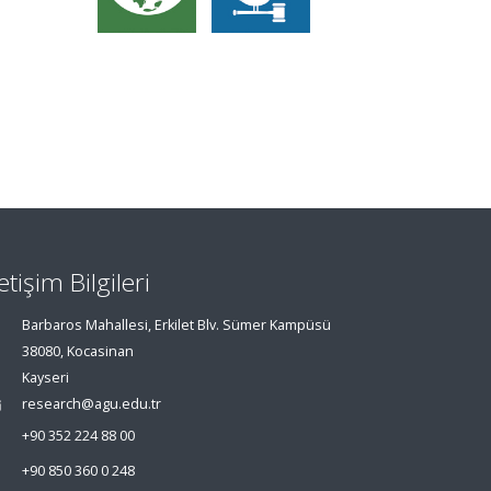
letişim Bilgileri
Barbaros Mahallesi, Erkilet Blv. Sümer Kampüsü
38080, Kocasinan
Kayseri
research@agu.edu.tr
+90 352 224 88 00
+90 850 360 0 248