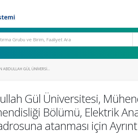
stemi
IN ABDULLAH GÜL ÜNIVERSI...
llah Gül Üniversitesi, Mühendi
endisliği Bölümü, Elektrik Ana
adrosuna atanması için Ayrıntı