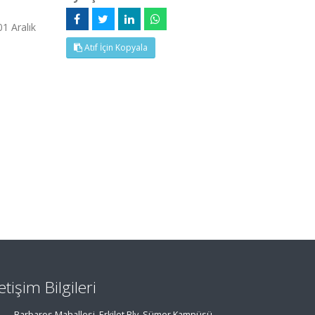
1 Aralık
Atıf İçin Kopyala
letişim Bilgileri
Barbaros Mahallesi, Erkilet Blv. Sümer Kampüsü