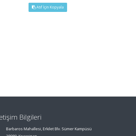
Atıf İçin Kopyala
letişim Bilgileri
Barbaros Mahallesi, Erkilet Blv. Sümer Kampüsü