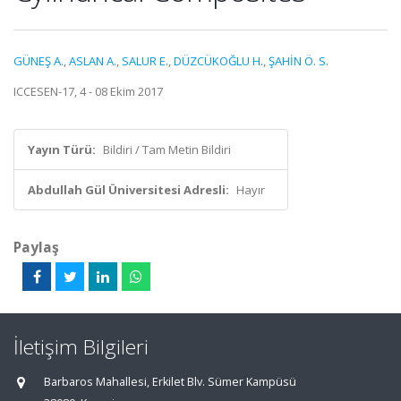
GÜNEŞ A.
,
ASLAN A.
,
SALUR E.
,
DÜZCÜKOĞLU H.
,
ŞAHİN Ö. S.
ICCESEN-17, 4 - 08 Ekim 2017
Yayın Türü:
Bildiri / Tam Metin Bildiri
Abdullah Gül Üniversitesi Adresli:
Hayır
Paylaş
İletişim Bilgileri
Barbaros Mahallesi, Erkilet Blv. Sümer Kampüsü