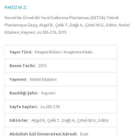
PAKÖZ M. Z.
Develi'de Örnek Bir Yerel Kalkınma Planlaması (DETOK): Teknik
Planlamaya Geçiş, Akgül B., Çelik T., Dağlı A., Çöteli M.G., Editör, Nobel
Kitabevi, Kayseri, ss.265-276, 2015
Yayın Türü:
Kitapta Bölüm / Araştırma Kitabı
Basım Tarihi:
2015
Yayınevi:
Nobel Kitabevi
Basıldığı Şehir:
Kayseri
Sayfa Sayıları:
ss.265-276
Editörler:
Akgül B., Çelik T., Dağlı A., Çöteli M.G., Editör
Abdullah Gül Üniversitesi Adresli:
Evet