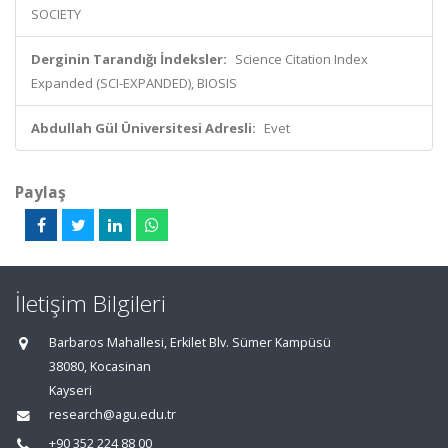
SOCIETY
Derginin Tarandığı İndeksler:
Science Citation Index
Expanded (SCI-EXPANDED), BIOSIS
Abdullah Gül Üniversitesi Adresli:
Evet
Paylaş
İletişim Bilgileri
Barbaros Mahallesi, Erkilet Blv. Sümer Kampüsü
38080, Kocasinan
Kayseri
research@agu.edu.tr
+90 352 224 88 00