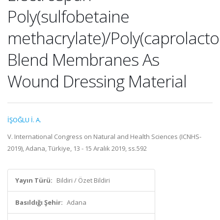
Poly(sulfobetaine
methacrylate)/Poly(caprolacto
Blend Membranes As
Wound Dressing Material
İŞOĞLU İ. A.
V. International Congress on Natural and Health Sciences (ICNHS-
2019), Adana, Türkiye, 13 - 15 Aralık 2019, ss.592
Yayın Türü:
Bildiri / Özet Bildiri
Basıldığı Şehir:
Adana