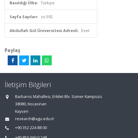
Basıldığı Ülke:
Türkiye
Sayfa Sayıları:
ss.592
Abdullah Gül Üniversitesi Adresli:
Evet
Paylaş
İletişim Bilgileri
Barbaros Mahallesi, Erkilet Blv. Sümer Kampüsü
38080, Kocasinan
Kayseri
research@agu.edu.tr
+90 352 224 88 00
+90 850 360 0 248