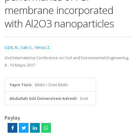
membrane incorporated
with Al2O3 nanoparticles
UZAL N.
,
Saki S.
,
Yılmaz Z.
2nd Internationa Conference on Civil and Evironmental Engineering,
8 - 10 Mayıs 2017
Yayın Türü:
Bildiri / Özet Bildiri
Abdullah Gül Üniversitesi Adresli:
Evet
Paylaş