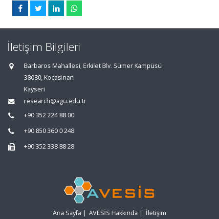
İletişim Bilgileri
Barbaros Mahallesi, Erkilet Blv. Sümer Kampüsü
38080, Kocasinan
Kayseri
research@agu.edu.tr
+90 352 224 88 00
+90 850 360 0 248
+90 352 338 88 28
Ana Sayfa
|
AVESİS Hakkında
|
İletişim