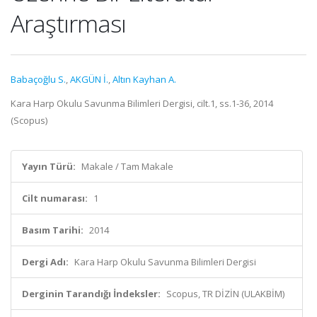
Araştırması
Babaçoğlu S.
,
AKGÜN İ.
,
Altın Kayhan A.
Kara Harp Okulu Savunma Bilimleri Dergisi, cilt.1, ss.1-36, 2014
(Scopus)
Yayın Türü:
Makale / Tam Makale
Cilt numarası:
1
Basım Tarihi:
2014
Dergi Adı:
Kara Harp Okulu Savunma Bilimleri Dergisi
Derginin Tarandığı İndeksler:
Scopus, TR DİZİN (ULAKBİM)