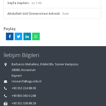
Sayfa Sayıları:
ss.1-36
Abdullah Gül Üniversitesi Adresli:
Evet
Paylaş
İletişim Bilgileri
Barbaros Mahallesi, Erkilet Blv. Sümer Kampüsü
38080, Kocasinan
Kayseri
research@agu.edu.tr
+90 352 224 88 00
+90 850 360 0 248
+90 352 338 88 28