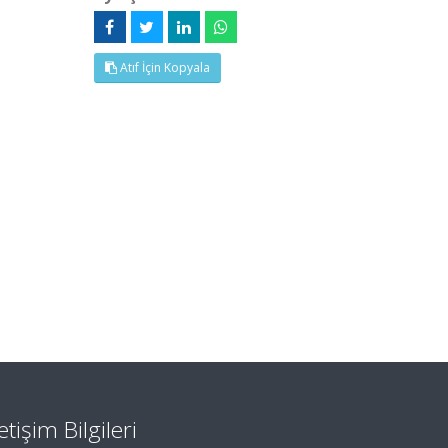
Atıf İçin Kopyala
letişim Bilgileri