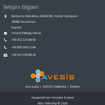
İletişim Bilgileri
Barbaros Mahallesi, Erkilet Blv. Sümer Kampüsü
38080, Kocasinan
Kayseri
research@agu.edu.tr
+90 352 224 88 00
+90 850 360 0 248
+90 352 338 88 28
Ana Sayfa
|
AVESİS Hakkında
|
İletişim
Akademik Veri Yönetim Sistemi
Abis Teknoloji
© 2026