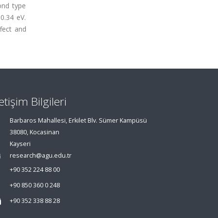
ond type
0.34 eV.
fect and
letişim Bilgileri
Barbaros Mahallesi, Erkilet Blv. Sümer Kampüsü
38080, Kocasinan
Kayseri
research@agu.edu.tr
+90 352 224 88 00
+90 850 360 0 248
+90 352 338 88 28