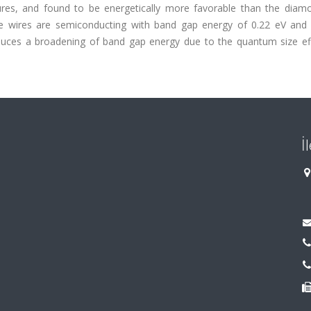
ctures, and found to be energetically more favorable than the diam
e wires are semiconducting with band gap energy of 0.22 eV and 
nduces a broadening of band gap energy due to the quantum size ef
İ