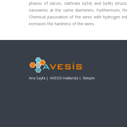
phases of silicon, clathrate Si(34) and Si(46) stru
nanowires at the same diameters. Furthermore, th
Chemical passivation of the wires with hydrogen i
increases the hardness of the wires.
Ana Sayfa
|
AVESİS Hakkında
|
İletişim