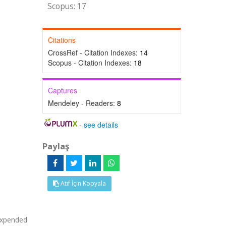
Scopus: 17
Citations
CrossRef - Citation Indexes:
14
Scopus - Citation Indexes:
18
Captures
Mendeley - Readers:
8
-
see details
Paylaş
Atıf İçin Kopyala
expended