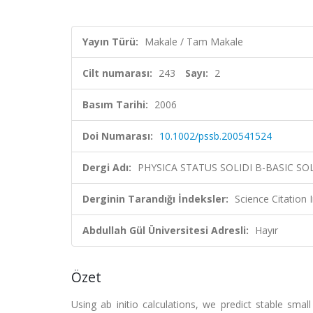
Yayın Türü:
Makale / Tam Makale
Cilt numarası:
243
Sayı:
2
Basım Tarihi:
2006
Doi Numarası:
10.1002/pssb.200541524
Dergi Adı:
PHYSICA STATUS SOLIDI B-BASIC SO
Derginin Tarandığı İndeksler:
Science Citation
Abdullah Gül Üniversitesi Adresli:
Hayır
Özet
Using ab initio calculations, we predict stable sma