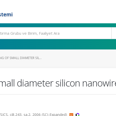
stemi
NG OF SMALL DIAMETER SIL...
small diameter silicon nanowir
S, cilt.243, sa.2, 2006 (SCI-Expanded)