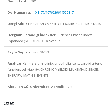
Basım Tarihi:
2015
Doi Numarası:
10.1177/1076029614550817
Dergi Adı:
CLINICAL AND APPLIED THROMBOSIS-HEMOSTASIS
Derginin Tarandığı İndeksler:
Science Citation Index
Expanded (SCI-EXPANDED), Scopus
Sayfa Sayıları:
ss.678-683
Anahtar Kelimeler:
nilotinib, endothelial cells, carotid artery,
function, cell viability, CHRONIC MYELOID-LEUKEMIA, DISEASE,
THERAPY, IMATINIB, EVENTS
Abdullah Gül Üniversitesi Adresli:
Evet
Özet