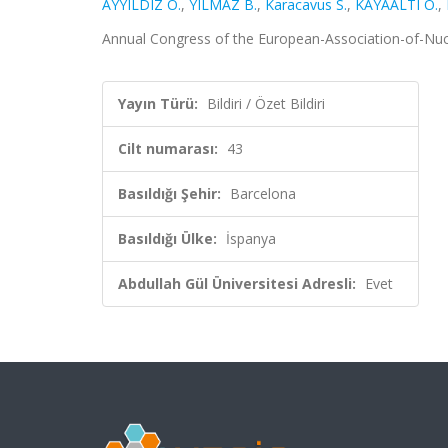
AYYILDIZ O.
,
YILMAZ B.
,
Karacavus S.
,
KAYAALTI Ö.
,
Annual Congress of the European-Association-of-Nucl
Yayın Türü:
Bildiri / Özet Bildiri
Cilt numarası:
43
Basıldığı Şehir:
Barcelona
Basıldığı Ülke:
İspanya
Abdullah Gül Üniversitesi Adresli:
Evet