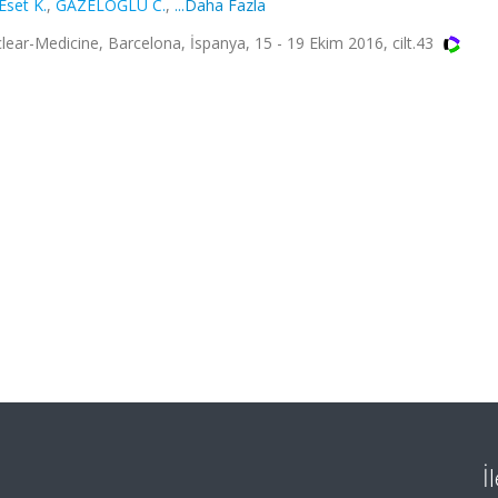
Eset K.
,
GAZELOĞLU C.
,
...Daha Fazla
ear-Medicine, Barcelona, İspanya, 15 - 19 Ekim 2016, cilt.43
İ