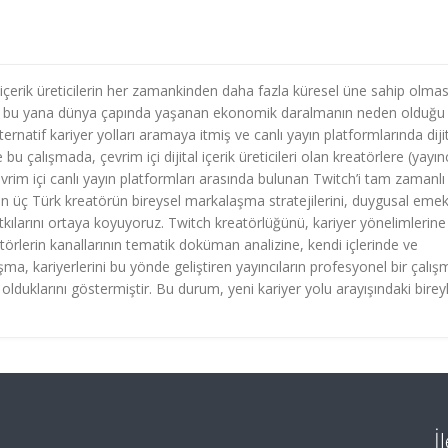
içerik üreticilerin her zamankinden daha fazla küresel üne sahip olmas
n bu yana dünya çapında yaşanan ekonomik daralmanın neden olduğu 
alternatif kariyer yolları aramaya itmiş ve canlı yayın platformlarında diji
 bu çalışmada, çevrim içi dijital içerik üreticileri olan kreatörlere (yayın
vrim içi canlı yayın platformları arasında bulunan Twitch’i tam zamanlı 
en üç Türk kreatörün bireysel markalaşma stratejilerini, duygusal eme
tkılarını ortaya koyuyoruz. Twitch kreatörlüğünü, kariyer yönelimlerine
lerin kanallarının tematik doküman analizine, kendi içlerinde ve
ışma, kariyerlerini bu yönde geliştiren yayıncıların profesyonel bir çalış
duklarını göstermiştir. Bu durum, yeni kariyer yolu arayışındaki birey
İ