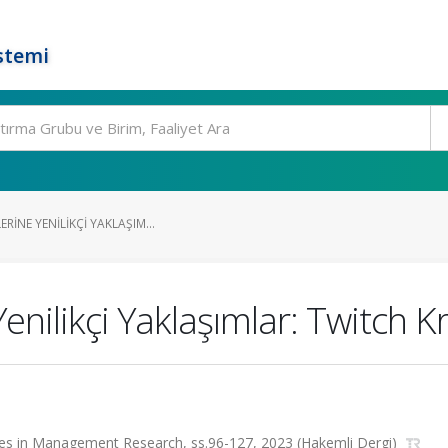
stemi
RINE YENILIKÇI YAKLAŞIM...
enilikçi Yaklaşımlar: Twitch Kr
ssues in Management Research, ss.96-127, 2023 (Hakemli Dergi)