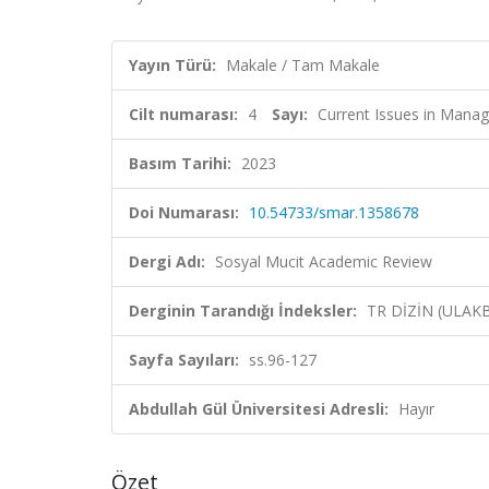
Yayın Türü:
Makale / Tam Makale
Cilt numarası:
4
Sayı:
Current Issues in Mana
Basım Tarihi:
2023
Doi Numarası:
10.54733/smar.1358678
Dergi Adı:
Sosyal Mucit Academic Review
Derginin Tarandığı İndeksler:
TR DİZİN (ULAK
Sayfa Sayıları:
ss.96-127
Abdullah Gül Üniversitesi Adresli:
Hayır
Özet