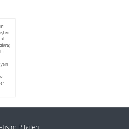
ını
işten
tal
cılara)
bir
k
 yeni
ma
ler
letişim Bilgileri