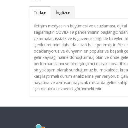
Türkçe
İngilizce
İletişim medyasının büyümesi ve ucuzlaması, dijital 
sağlamıştır. COVID-19 pandemisinin başlangıcında
çıkarmalar, işsizlik ve iş güvencesizliği de bireyleri 
içerik üretimini daha da cazip hale getirmiştir. Biz de
odaklanıyoruz ve dünyanın en popüler ve başarılı çe
gelir kaynağı haline dönüştürmüş olan ve önde gel
performanslarını ve birer girişimci olarak inovatif ka
bir yaklaşım olarak sunduğumuz bu makalede, kreatör
karşılaştırmalı durum analizlerine yer veriyoruz. Çal
hayatına ve azımsanmayacak miktarda gelire sahip ol
için oldukça cezbedici görünmektedir.