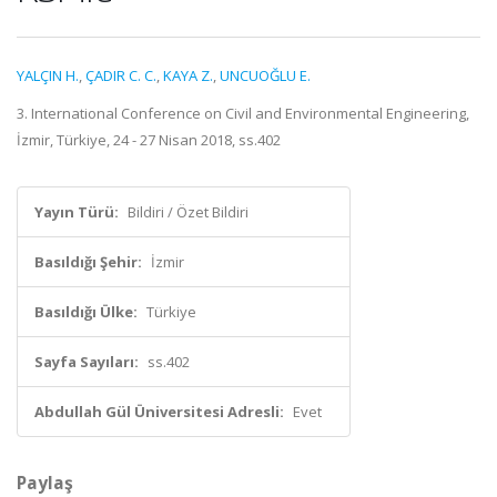
YALÇIN H.
,
ÇADIR C. C.
,
KAYA Z.
,
UNCUOĞLU E.
3. International Conference on Civil and Environmental Engineering,
İzmir, Türkiye, 24 - 27 Nisan 2018, ss.402
Yayın Türü:
Bildiri / Özet Bildiri
Basıldığı Şehir:
İzmir
Basıldığı Ülke:
Türkiye
Sayfa Sayıları:
ss.402
Abdullah Gül Üniversitesi Adresli:
Evet
Paylaş