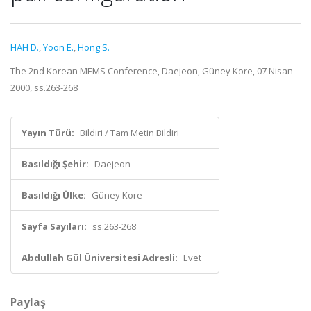
HAH D.
,
Yoon E.
,
Hong S.
The 2nd Korean MEMS Conference, Daejeon, Güney Kore, 07 Nisan
2000, ss.263-268
Yayın Türü:
Bildiri / Tam Metin Bildiri
Basıldığı Şehir:
Daejeon
Basıldığı Ülke:
Güney Kore
Sayfa Sayıları:
ss.263-268
Abdullah Gül Üniversitesi Adresli:
Evet
Paylaş