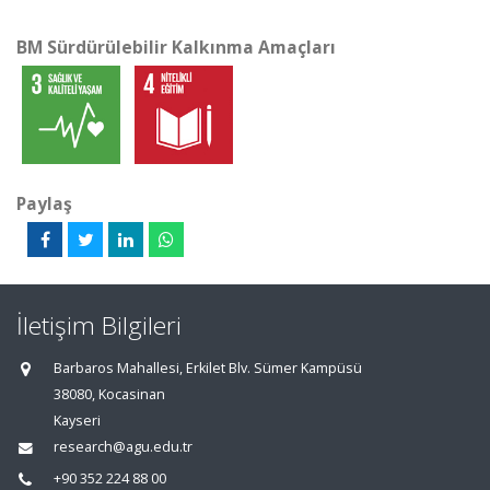
BM Sürdürülebilir Kalkınma Amaçları
Paylaş
İletişim Bilgileri
Barbaros Mahallesi, Erkilet Blv. Sümer Kampüsü
38080, Kocasinan
Kayseri
research@agu.edu.tr
+90 352 224 88 00