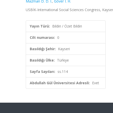
Mazman D. D. I.
,
Göver I. H.
USBİK-International Social Sciences Congress, Kayseri, 
Yayın Türü:
Bildiri / Özet Bildiri
Cilt numarası:
0
Basıldığı Şehir:
Kayseri
Basıldığı Ülke:
Türkiye
Sayfa Sayıları:
ss.114
Abdullah Gül Üniversitesi Adresli:
Evet