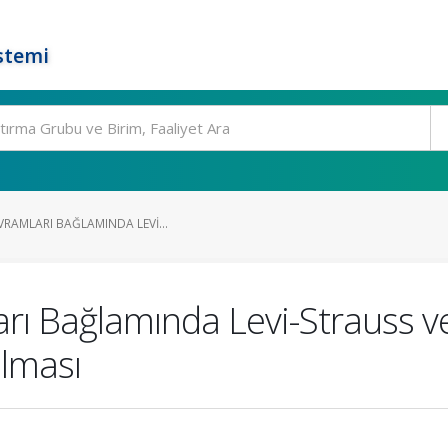
stemi
VRAMLARI BAĞLAMINDA LEVI...
rı Bağlamında Levi-Strauss v
ılması