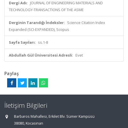
Dergi Adı:
JOURNAL OF ENGINEERING MATERIALS AND
TECHNOLOGY-TRANSACTIONS OF THE ASME
Derginin Tarandığı İndeksler:
Science Citation Index
Expanded (SCI-EXPANDED), Scopus
Sayfa Sayıları:
ss.1-8
Abdullah Gül Üniversitesi Adresli:
Evet
Paylaş
İletişim Bilgileri
Barbaros Mahallesi, Erkilet Blv. Sümer Kampüsü
38080, Kocasinan