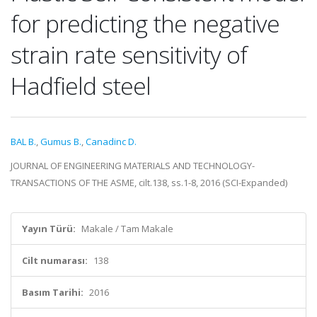
for predicting the negative
strain rate sensitivity of
Hadfield steel
BAL B.
,
Gumus B.
,
Canadinc D.
JOURNAL OF ENGINEERING MATERIALS AND TECHNOLOGY-
TRANSACTIONS OF THE ASME, cilt.138, ss.1-8, 2016 (SCI-Expanded)
Yayın Türü:
Makale / Tam Makale
Cilt numarası:
138
Basım Tarihi:
2016