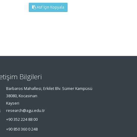
Atıf İçin Kopyala
letişim Bilgileri
Barbaros Mahallesi, Erkilet Blv. Sümer Kampüsü
38080, Kocasinan
Kayseri
research@agu.edu.tr
+90 352 224 88 00
+90 850 360 0 248