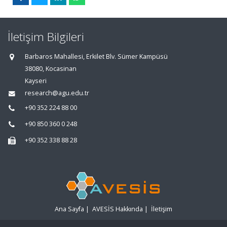
İletişim Bilgileri
Barbaros Mahallesi, Erkilet Blv. Sümer Kampüsü
38080, Kocasinan
Kayseri
research@agu.edu.tr
+90 352 224 88 00
+90 850 360 0 248
+90 352 338 88 28
Ana Sayfa
|
AVESİS Hakkında
|
İletişim