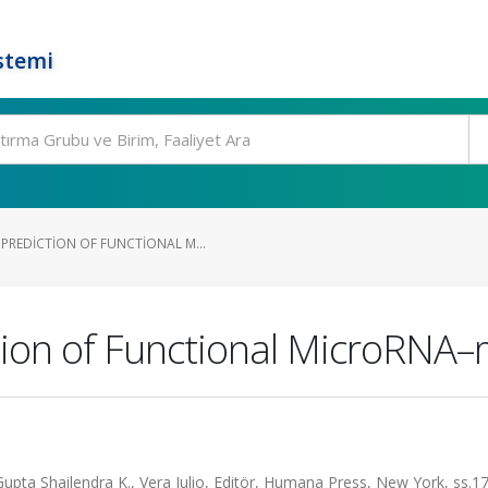
stemi
REDICTION OF FUNCTIONAL M...
tion of Functional MicroRNA–
pta Shailendra K., Vera Julio, Editör, Humana Press, New York, ss.1