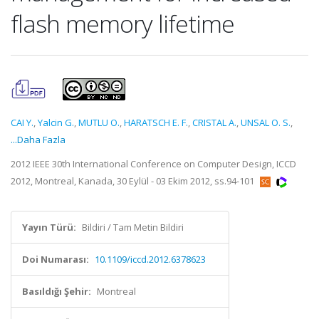
flash memory lifetime
CAI Y.
,
Yalcin G.
,
MUTLU O.
,
HARATSCH E. F.
,
CRISTAL A.
,
UNSAL O. S.
,
...Daha Fazla
2012 IEEE 30th International Conference on Computer Design, ICCD
2012, Montreal, Kanada, 30 Eylül - 03 Ekim 2012, ss.94-101
Yayın Türü:
Bildiri / Tam Metin Bildiri
Doi Numarası:
10.1109/iccd.2012.6378623
Basıldığı Şehir:
Montreal