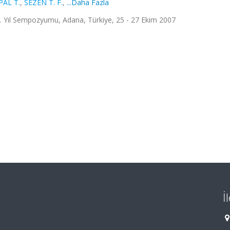
PAL T.
,
SEZEN T. F.
,
...Daha Fazla
0. Yıl Sempozyumu, Adana, Türkiye, 25 - 27 Ekim 2007
İ