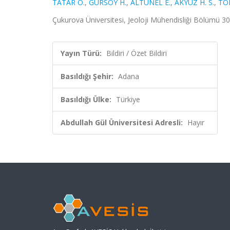
TATAR O.
,
GÜRSOY H.
,
ALTUNEL E.
,
AKYÜZ H. S.
,
TO
Çukurova Üniversitesi, Jeoloji Mühendisliği Bölümü 3
Yayın Türü:
Bildiri / Özet Bildiri
Basıldığı Şehir:
Adana
Basıldığı Ülke:
Türkiye
Abdullah Gül Üniversitesi Adresli:
Hayır