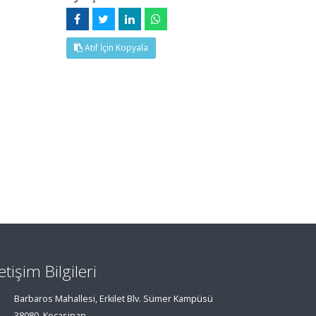
Atıf İçin Kopyala
letişim Bilgileri
Barbaros Mahallesi, Erkilet Blv. Sümer Kampüsü
38080, Kocasinan