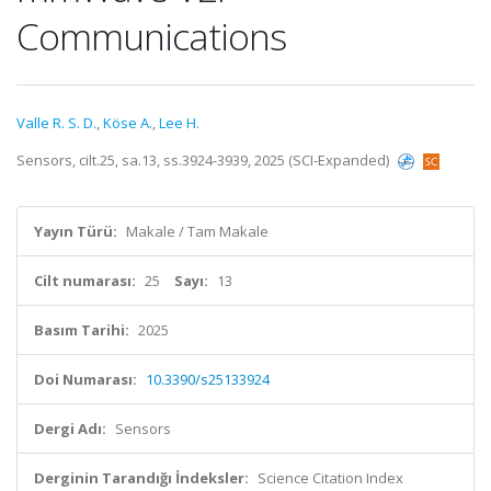
Communications
Valle R. S. D.
,
Köse A.
,
Lee H.
Sensors, cilt.25, sa.13, ss.3924-3939, 2025 (SCI-Expanded)
Yayın Türü:
Makale / Tam Makale
Cilt numarası:
25
Sayı:
13
Basım Tarihi:
2025
Doi Numarası:
10.3390/s25133924
Dergi Adı:
Sensors
Derginin Tarandığı İndeksler:
Science Citation Index