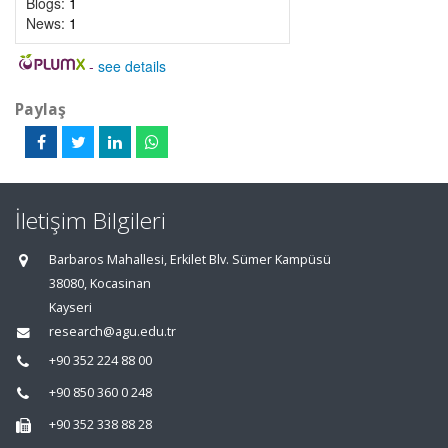
Blogs:
1
News:
1
-
see details
Paylaş
İletişim Bilgileri
Barbaros Mahallesi, Erkilet Blv. Sümer Kampüsü
38080, Kocasinan
Kayseri
research@agu.edu.tr
+90 352 224 88 00
+90 850 360 0 248
+90 352 338 88 28