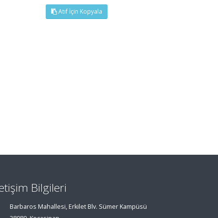
Atıf İçin Kopyala
letişim Bilgileri
Barbaros Mahallesi, Erkilet Blv. Sümer Kampüsü