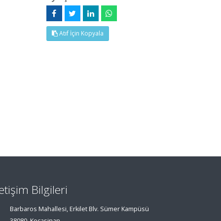
Atıf İçin Kopyala
letişim Bilgileri
Barbaros Mahallesi, Erkilet Blv. Sümer Kampüsü
38080, Kocasinan