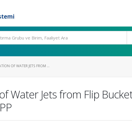
stemi
TION OF WATER JETS FROM ...
of Water Jets from Flip Bucke
EPP