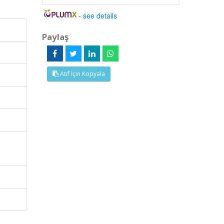
-
see details
Paylaş
Atıf İçin Kopyala