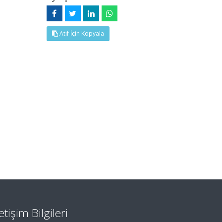
Atıf İçin Kopyala
letişim Bilgileri