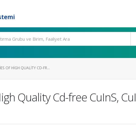
stemi
ES OF HIGH QUALITY CD-FR...
High Quality Cd-free CuInS, 