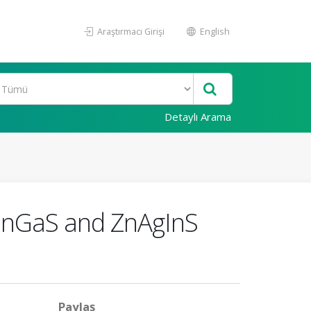
Araştırmacı Girişi
English
Detaylı Arama
CuInGaS and ZnAgInS
Paylaş